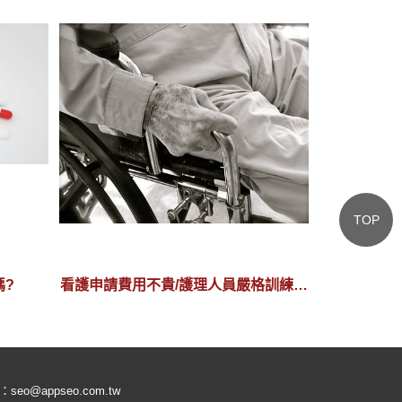
TOP
嗎?
看護申請費用不貴/護理人員嚴格訓練挑
選絕對滿意
l：
seo@appseo.com.tw