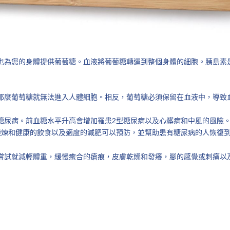
也為您的身體提供葡萄糖。血液將葡萄糖轉運到整個身體的細胞。胰島素
那麼葡萄糖就無法進入人體細胞。相反，葡萄糖必須保留在血液中，導致
糖尿病。前血糖水平升高會增加罹患2型糖尿病以及心髒病和中風的風險
鍛煉和健康的飲食以及適度的減肥可以預防，並幫助患有糖尿病的人恢復
嘗試就減輕體重，緩慢癒合的瘡痕，皮膚乾燥和發癢，腳的感覺或刺痛以