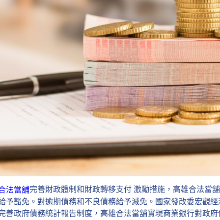
完善財政體制和財政轉移支付 激勵措施，高雄合法當
合法當舖
給予豁免。對逾期債務和不良債務給予減免。國家發改委宏觀經
完善政府債務統計報告制度，高雄合法當舖實現商業銀行對政府