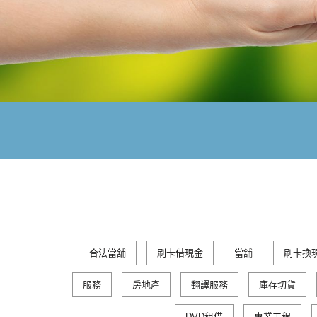
合法當舖
刷卡借現金
當舖
刷卡換
服務
房地產
翻譯服務
庫存切貨
DVD租借
專業工程