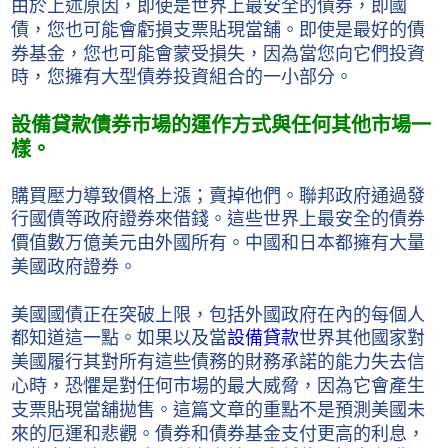
由於上述原因，即使是世界上最安全的債券，即國
債，您也可能會虧損支票貼現當舖。即使是最好的債
券基金，您也可能會蒙受損失，因為當您向它們投資
時，您擁有大型債券投資組合的一小部分。
設備貸款債券市場的運作方式與任何其他市場一
樣。
購買壓力導致價格上漲；賣掉他們。聯邦政府通過發
行國債等政府證券來借錢。這些世界上最安全的債券
價值數万億美元由外國所有。中國和日本都擁有大量
美國政府證券。
美國國債正在突破上限，包括外國政府在內的每個人
都知道這一點。如果以及當
設備貸款
世界其他國家對
美國履行其對所有這些債務的財務承諾的能力失去信
心時，恐懼是對任何市場的最大威脅，因為它會產生
支票貼現當舖拋售。這篇文章的重點不是預測美國未
來的厄運和悲觀。債券和債券基金支付更高的利息，